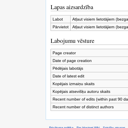
Lapas aizsardzība
Labot
Atļaut visiem lietotājiem (bezga
Pārvietot
Atļaut visiem lietotājiem (bezga
Labojumu vēsture
Page creator
Date of page creation
Pēdējais labotājs
Date of latest edit
Kopējais izmaiņu skaits
Kopējais atsevišķu autoru skaits
Recent number of edits (within past 90 da
Recent number of distinct authors
Privātuma politika
Par Hostnet Wiki
Saistību atrunas