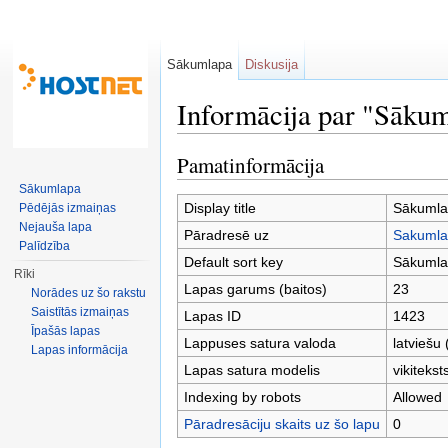
Sākumlapa
Diskusija
Informācija par "Sāku
Pārlēkt uz:
navigācija
,
meklēt
Pamatinformācija
Sākumlapa
Display title
Sākumla
Pēdējās izmaiņas
Nejauša lapa
Pāradresē uz
Sakumla
Palīdzība
Default sort key
Sākumla
Rīki
Lapas garums (baitos)
23
Norādes uz šo rakstu
Saistītās izmaiņas
Lapas ID
1423
Īpašās lapas
Lappuses satura valoda
latviešu (
Lapas informācija
Lapas satura modelis
vikitekst
Indexing by robots
Allowed
Pāradresāciju skaits uz šo lapu
0