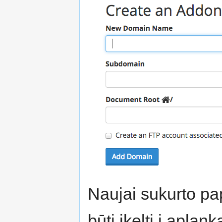
Naujai sukurto p
būti įkelti į aplan