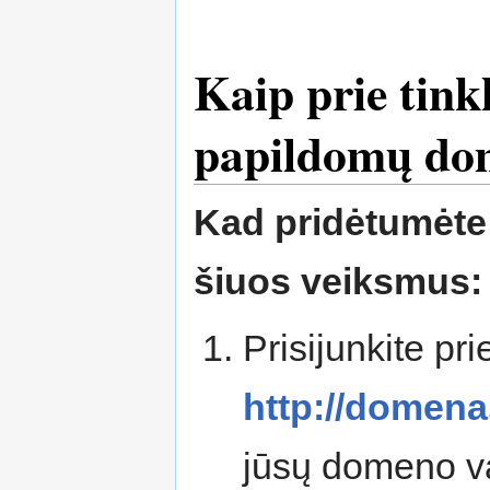
Kaip prie tink
papildomų do
Kad pridėtumėte 
šiuos veiksmus:
Prisijunkite pr
http://domena
jūsų domeno v