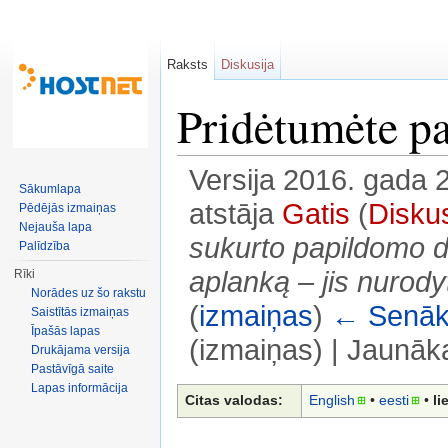
Raksts
Diskusija
Pridėtumėte p
Versija 2016. gada 2
Sākumlapa
atstāja
Gatis
(
Diskus
Pēdējās izmaiņas
Nejauša lapa
sukurto papildomo do
Palīdzība
aplanką ‒ jis nurody
Rīki
Norādes uz šo rakstu
(
izmaiņas
)
← Senāka
Saistītās izmaiņas
Īpašās lapas
(izmaiņas) | Jaunāk
Drukājama versija
Pastāvīgā saite
Pārlēkt uz:
navigācija
,
meklēt
Lapas informācija
Citas valodas:
English
• ‎
eesti
• ‎
li