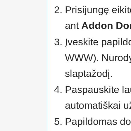
Prisijungę eikit
ant
Addon Do
Įveskite papi
WWW). Nurodyk
slaptažodį.
Paspauskite la
automatiškai už
Papildomas do